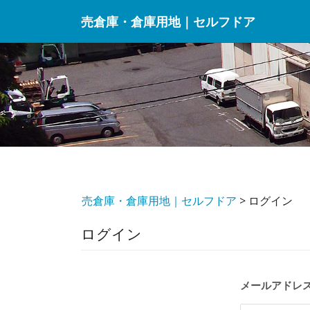
Skip
売倉庫・倉庫用地｜セルフドア
to
content
売倉庫・倉庫用地｜セルフドア
>
ログイン
ログイン
メールアドレ