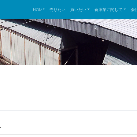
HOME
売りたい
買いたい
倉庫業に関して
会
ス